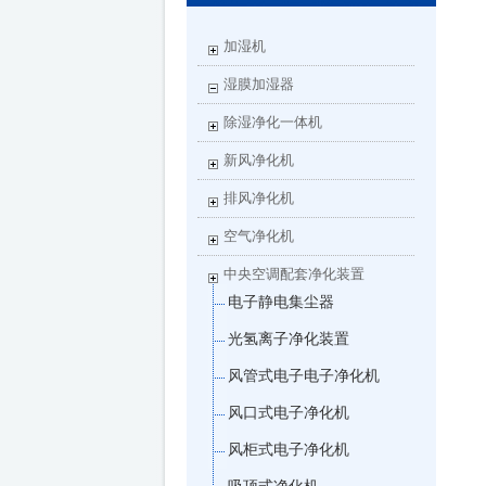
加湿机
湿膜加湿器
除湿净化一体机
新风净化机
排风净化机
空气净化机
中央空调配套净化装置
电子静电集尘器
光氢离子净化装置
风管式电子电子净化机
风口式电子净化机
风柜式电子净化机