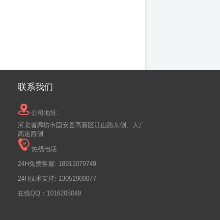
联系我们
公司地址:
河北省廊坊市固安县高新区江山路东侧、大广
高速西侧
热线电话:
24H免费客服: 18911079749
24H技术支持: 13051900077
在线QQ：1016205049