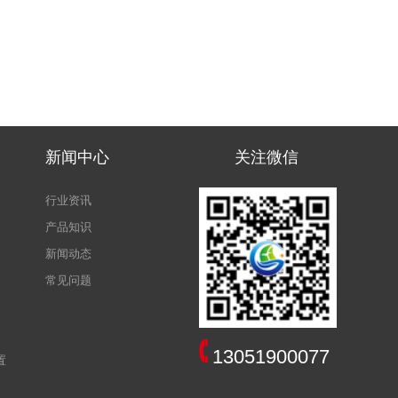
新闻中心
关注微信
行业资讯
产品知识
新闻动态
常见问题
13051900077
置