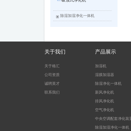
吸顶式净化机
除湿加湿净化一体机
关于我们
产品展示
关于格汇
加湿机
公司资质
湿膜加湿器
诚聘英才
除湿净化一体机
联系我们
新风净化机
排风净化机
空气净化机
中央空调配套净化装
除湿加湿净化一体机