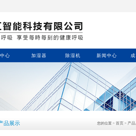
中心
加湿器
除湿机
新闻中心
成
产品展示
首页
产品
您的位置 >
>