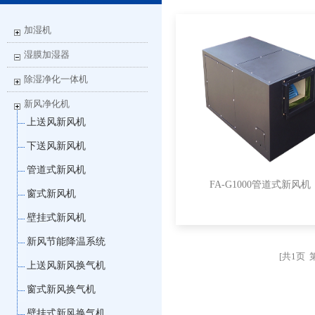
加湿机
湿膜加湿器
除湿净化一体机
新风净化机
上送风新风机
下送风新风机
管道式新风机
FA-G1000管道式新风机
窗式新风机
壁挂式新风机
新风节能降温系统
[共1页
上送风新风换气机
窗式新风换气机
壁挂式新风换气机